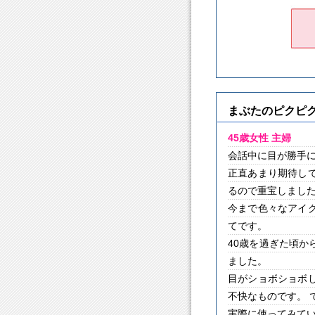
まぶたのピクピ
45歳女性 主婦
会話中に目が勝手
正直あまり期待し
るので重宝しまし
今まで色々なアイ
てです。
40歳を過ぎた頃
ました。
目がショボショボ
不快なものです。 
実際に使ってみて