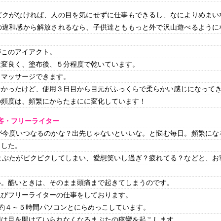
ピクがなければ、人の目を気にせずに仕事もできるし、なによりめまい
の違和感から解放されるなら、子供達とももっと外で沢山遊べるように
。
がこのアイアクト。
大変良く、塗布後、５分程度で乾いています。
、マッサージできます。
なかったけど、使用３日目から目元がふっくらで柔らかい感じになって
の頻度は、頻繁にからたまにに変化しています！
接客・フリーライター
が今度いつなるのかな？出先じゃないといいな。と悩む毎日。頻繁にな
ました。
まぶたがピクピクしてしまい、愛想笑いし過ぎ？疲れてる？などと、お
い。酷いときは、そのまま頭痛まで起きてしまうのです。
及びフリーライターの仕事をしております。
日約４～５時間パソコンとにらめっこしています。
回は目を開けていられなくなるまぶたの痙攣を起こします。