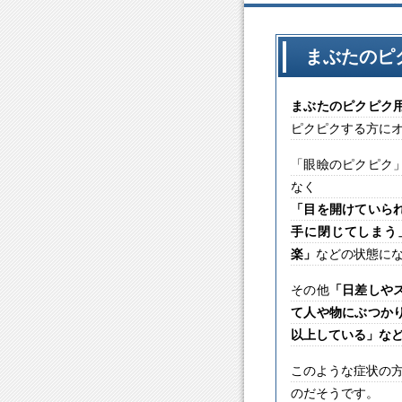
まぶたのピ
まぶたのピクピク
ピクピクする方に
「眼瞼のピクピク
なく
「目を開けていら
手に閉じてしまう
楽」
などの状態に
その他
「日差しや
て人や物にぶつか
以上している」な
このような症状の方
のだそうです。