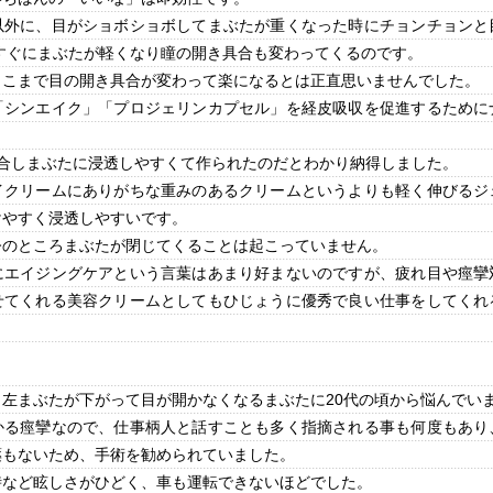
以外に、目がショボショボしてまぶたが重くなった時にチョンチョンと
すぐにまぶたが軽くなり瞳の開き具合も変わってくるのです。
ここまで目の開き具合が変わって楽になるとは正直思いませんでした。
「シンエイク」「プロジェリンカプセル」を経皮吸収を促進するために
配合しまぶたに浸透しやすくて作られたのだとわかり納得しました。
イクリームにありがちな重みのあるクリームというよりも軽く伸びるジ
けやすく浸透しやすいです。
今のところまぶたが閉じてくることは起こっていません。
にエイジングケアという言葉はあまり好まないのですが、疲れ目や痙攣
せてくれる美容クリームとしてもひじょうに優秀で良い仕事をしてくれ
左まぶたが下がって目が開かなくなるまぶたに20代の頃から悩んでい
かる痙攣なので、仕事柄人と話すことも多く指摘される事も何度もあり
薬もないため、手術を勧められていました。
時など眩しさがひどく、車も運転できないほどでした。