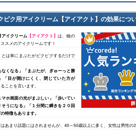
クピク用アイクリーム【アイアクト】の効果につ
用アイクリーム
【アイアクト】
は、瞼の
オススメのアイクリームです！
」とは単にまぶたがピクピクするだけで
れなくなる」「まぶたが、ぎゅーっと勝
」「目が開けにくく、閉じていた方が
なることを言います。
スマホ画面の光がまぶしい」「歩いてい
りそうになる」「１分間に瞬きを２０回
どの特徴もあります。
はあまり話題にはされませんが、40～50歳以上に多く、女性は男性の2