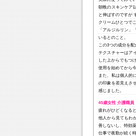
朝晩のスキンケア
と伸ばすのですが 
クリームひとつで
「アルジルリン」
いるとのこと。
この3つの成分を
テクスチャーはア
した上からでもつ
使用を始めてから
また、私は個人的
の印象を若見えさ
感じました。
45歳女性 介護職員
疲れがひどくなると
他人から見てもわ
善しないし、特効
仕事で夜勤が続く