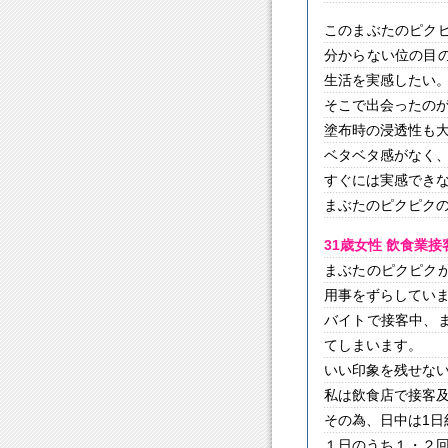
このまぶたのピク
分からない位の目
生活を実感したい
そこで出会ったの
塗布時の浸透性も
ベタベタ感がなく
すぐには実感でき
まぶたのピクピク
31歳女性 飲食業
まぶたのピクピク
用事をずらしてい
バイトで接客中、
てしまいます。
いい印象を残せな
私は飲食店で接客
その為、日中は1
１日のうち１・２